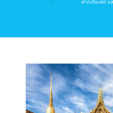
ฝากเงินเลย! แ