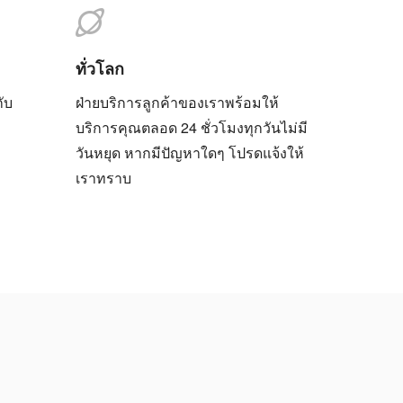
ทั่วโลก
ับ
ฝ่ายบริการลูกค้าของเราพร้อมให้
บริการคุณตลอด 24 ชั่วโมงทุกวันไม่มี
วันหยุด หากมีปัญหาใดๆ โปรดแจ้งให้
เราทราบ