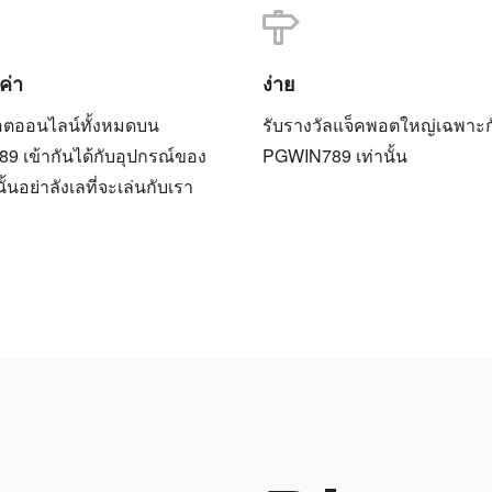
ค่า
ง่าย
อตออนไลน์ทั้งหมดบน
รับรางวัลแจ็คพอตใหญ่เฉพาะก
9 เข้ากันได้กับอุปกรณ์ของ
PGWIN789 เท่านั้น
ั้นอย่าลังเลที่จะเล่นกับเรา