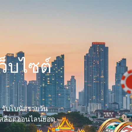
็บไซต์
รับโบนัสรายวัน
มสล็อตออนไลน์ยอด