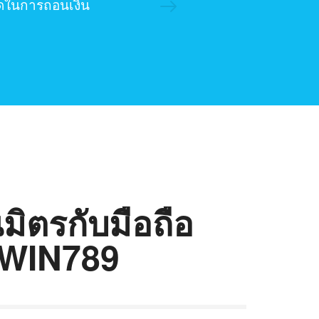
นดในการถอนเงิน
นมิตรกับมือถือ
WIN789