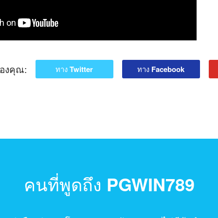
ของคุณ:
ทาง
Twitter
ทาง
Facebook
คนที่พูดถึง
PGWIN789